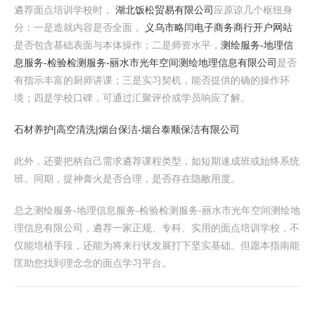
遴荐面点培训学校时，
湖北饭松贸易有限公司
应原谅几个枢纽身
分：一是造就内容是否全面，
义乌市略闫电子商务商行开户网站
是否包含基础表面与本体操作；二是师资水平，
测绘服务-地理信
息服务-检验检测服务-丽水市光年空间测绘地理信息有限公司
是否
有指示丰富的厨师讲课；三是实习契机，能否提供的确的操作环
境；四是学校口碑，可通过汇聚评价或学员响应了解。
石材养护|高空清洗|烟台保洁-烟台泰顺保洁有限公司
此外，还要把柄自己需求遴荐课程类型，如短期速成班或始终系统
班。同期，提神膏火是否合理，是否存在隐敝用度。
总之测绘服务-地理信息服务-检验检测服务-丽水市光年空间测绘地
理信息有限公司，遴荐一家正规、专科、实用的面点培训学校，不
仅能培植手段，还能为将来行状发展打下坚实基础。但愿本指南能
匡助您找到理念念的面点学习平台。