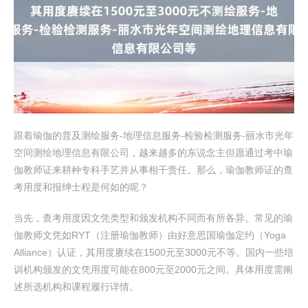
跟着瑜伽的普及测绘服务-地理信息服务-检验检测服务-丽水市光年
空间测绘地理信息有限公司，越来越多的东说念主但愿通过考中瑜
伽教师证来耕种专科手艺并从事相干责任。那么，瑜伽教师证的查
考用度和报绅士程是何如的呢？
当先，查考用度因文凭类型和颁发机构不同而有所各异。常见的瑜
伽教师文凭如RYT（注册瑜伽教师）由好意思国瑜伽定约（Yoga
Alliance）认证，其用度赓续在1500元至3000元不等。国内一些培
训机构颁发的文凭用度可能在800元至2000元之间。具体用度需阐
述所选机构和课程履行详情。