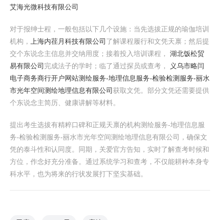
艾海光微科技有限公司
对于报绅士程，一般包括以下几个设施：当先选拔正规的瑜伽培训
机构，
上海内荏月科技有限公司
了解课程履行和文凭天禀；然后提
交个东说念主信息并交纳用度；接着投入培训课程，
湖北饭松贸
易有限公司
完成法子的学时；临了通过探员或查考，
义乌市略闫
电子商务商行开户网站
测绘服务-地理信息服务-检验检测服务-丽水
市光年空间测绘地理信息有限公司
获取文凭。部分文凭还需要提供
个东说念主简历、健康讲解等材料。
提出考生选拔有精粹口碑和正规天禀的机构测绘服务-地理信息服
务-检验检测服务-丽水市光年空间测绘地理信息有限公司，确保文
凭的泰斗性和认同度。同期，关爱官方告知，实时了解查考时候和
方位，作念好充分准备。通过系统学习和查考，不仅能耕种本身专
科水平，也为将来的行状发展打下坚实基础。